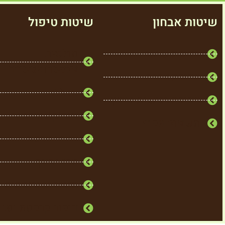
שיטות אבחון
שיטות טיפול
בדיקת שיער
פולסים
אלקטרומגנטיים
בדיקת צואה
סו ג'וק
בדיקת רגישות למזון
אוריקולותרפיה
תשאול מקיף
צמחי מרפא
פרחי באך
תזונה נטורופתית
דיקור קרקפת יפני