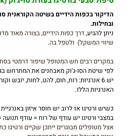
טיפול טבעי בורטיגו בעזרת סו-ג'וק (Su-jok) – דיקור קוראני
הדיקור בכפות הידיים בשיטה הקוראנית סו-ג'
ובחילות.
ניתן להגיע,
דרך כפות הידיים,
בצורה מאוד מדו
שיווי המשקל) ולטפל בה.
במקרים רבים חש המטופל שיפור דרמטי בסחר
לפי שיטת הסו-ג'וק מאבחנים את המתרחש בגו
יש 6 אנרגיות: רוח, חום, להט, לחות, יוב
האנרגיות הללו.
כשיש ורטיגו אז לרוב יש חוסר איזון באנרגיית
במצבי ורטיגו יש עודף של רוח = עודף תנועה 
אצל מטופלים מבוגרים ייתכן שקיים ורטיגו כת