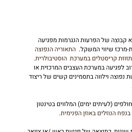
Peripheral vert) היא קבוצה של הפרעות הנגרמות מפגיעה
ת-מרכז שיווי המשקל.
התאוריה הנפוצה
תזוזת
קריסטלים
במערכת
הוסטיבולרית.
Cent) קשור לרוב לפגיעה במערכת העצבים המרכזית או
שת נפוצה וילווה בתסמינים קשים של ריצוד
ולפים (לעיתים ימים) המלווים בטינטון
נפח הנוזלים באוזן הפנימית.
שונות, כתוצאה של פגיעת ראש /או צוואר