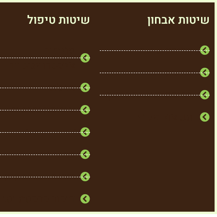
שיטות אבחון
שיטות טיפול
בדיקת שיער
פולסים
אלקטרומגנטיים
בדיקת צואה
סו ג'וק
בדיקת רגישות למזון
אוריקולותרפיה
תשאול מקיף
צמחי מרפא
פרחי באך
תזונה נטורופתית
דיקור קרקפת יפני