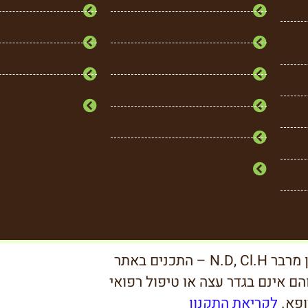
תסמונת סיוגרן
טינטון
תופעות גיל המעבר
נוזלים באוזנ
שלבקת חוגרת
ורטיגו וסחרח
כאבי גב תחתון
מחלת מנייר
דלקת בכתף
מיגרנות וכאבי ראש
זכויות יוצרים © כל הזכויות שמורות לאלון מרבר N.D, Cl.H – התכנים באתר
ם אינם בגדר עצה או טיפול רפואי
ופא.
לקריאת התקנון