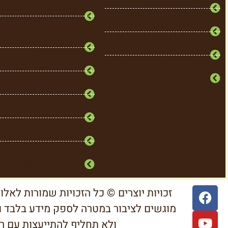
בדיקת שיער
פולסים
אלקטרומגנטיים
בדיקת צואה
סו ג'וק
בדיקת רגישות למזון
אוריקולותרפיה
תשאול מקיף
צמחי מרפא
פרחי באך
תזונה נטורופתית
דיקור קרקפת יפני
מוגשים לציבור במטרה לספק מידע בלבד וה
ולא תחליף להתייעצות עם ר