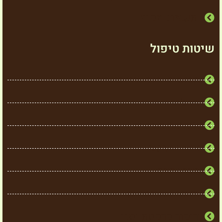
תשאול מקיף
שיטות טיפול
פולסים אלקטרומגנטיים
סו ג'וק
אוריקולותרפיה
צמחי מרפא
פרחי באך
תזונה נטורופתית
דיקור קרקפת יפני