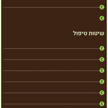
בדיקת רגישות למזון
תשאול מקיף
שיטות טיפול
פולסים אלקטרומגנטיים
סו ג'וק
אוריקולותרפיה
צמחי מרפא
פרחי באך
תזונה נטורופתית