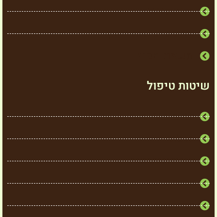
בדיקת צואה
בדיקת רגישות למזון
תשאול מקיף
שיטות טיפול
פולסים אלקטרומגנטיים
סו ג'וק
אוריקולותרפיה
צמחי מרפא
פרחי באך